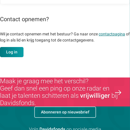
Contact opnemen?
Wil je contact opnemen met het bestuur? Ga naar onze
contactpagina
of
log in als lid en krijg toegang tot de contactgegevens.
Log in
Maak je graag mee het verschil?
Geef dan snel een ping op onze radar en
laat je talenten schitteren als
vrijwilliger
bij
Davidsfonds.
Abonneren op nieuwsbrief
Volg
Davidsfonds
op sociale media